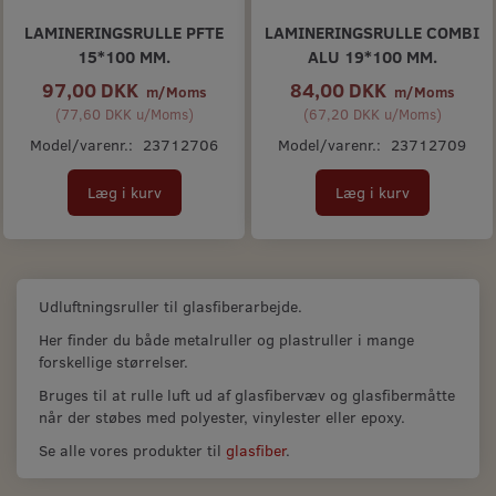
LAMINERINGSRULLE PFTE
LAMINERINGSRULLE COMBI
15*100 MM.
ALU 19*100 MM.
97,00 DKK
84,00 DKK
m/Moms
m/Moms
(
77,60 DKK
u/Moms
)
(
67,20 DKK
u/Moms
)
Model/varenr.:
23712706
Model/varenr.:
23712709
Læg i kurv
Læg i kurv
Udluftningsruller til glasfiberarbejde.
Her finder du både metalruller og plastruller i mange
forskellige størrelser.
Bruges til at rulle luft ud af glasfibervæv og glasfibermåtte
når der støbes med polyester, vinylester eller epoxy.
Se alle vores produkter til
glasfiber
.