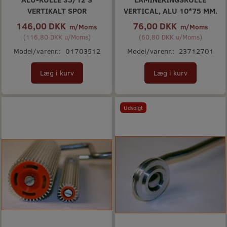
VERTIKALT SPOR
VERTICAL, ALU 10*75 MM.
146,00 DKK
76,00 DKK
m/Moms
m/Moms
(
116,80 DKK
u/Moms
)
(
60,80 DKK
u/Moms
)
Model/varenr.:
01703512
Model/varenr.:
23712701
Læg i kurv
Læg i kurv
Udsolgt