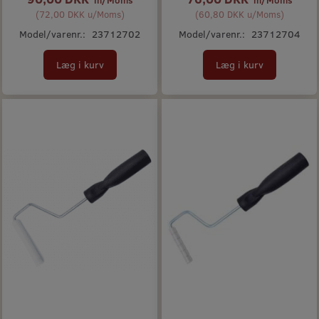
(
72,00 DKK
u/Moms
)
(
60,80 DKK
u/Moms
)
Model/varenr.:
23712702
Model/varenr.:
23712704
Læg i kurv
Læg i kurv