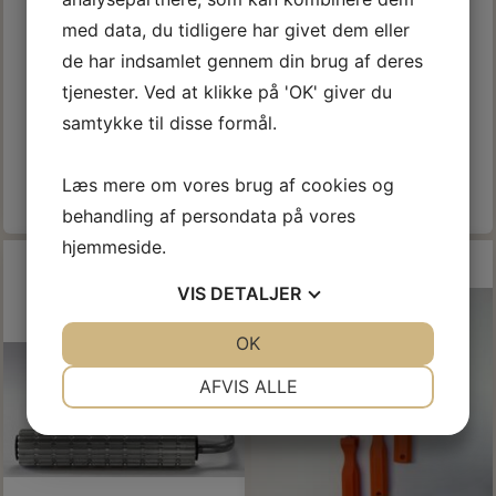
150/28
MM.
med data, du tidligere har givet dem eller
139,40 DKK
144,25 DKK
m/Moms
m/Moms
de har indsamlet gennem din brug af deres
(
111,52 DKK
u/Moms
)
(
115,40 DKK
u/Moms
)
164,00 DKK
m/Moms
288,50 DKK
m/Moms
tjenester. Ved at klikke på 'OK' giver du
Du sparer:
24,60 DKK
Du sparer:
144,25 DKK
samtykke til disse formål.
Model/varenr.:
01915028
Model/varenr.:
23701580
Læs mere om vores brug af cookies og
Læg i kurv
Læg i kurv
behandling af persondata på vores
hjemmeside.
-30%
VIS
DETALJER
JA
NEJ
OK
JA
NEJ
NØDVENDIGE
PRÆFERENCER
AFVIS ALLE
JA
NEJ
JA
NEJ
MARKETING
STATISTIK