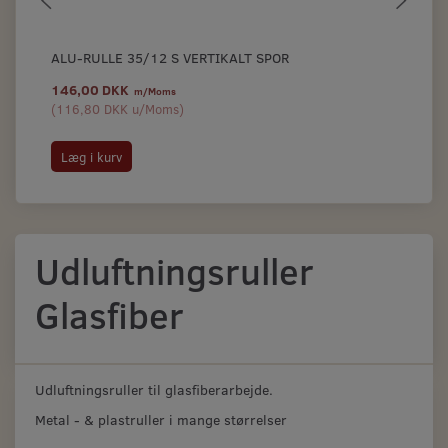
ALU-RULLE 35/12 S VERTIKALT SPOR
LA
146,00 DKK
76
m/Moms
(
116,80 DKK
u/Moms
)
(
60
Læg i kurv
L
Udluftningsruller
Glasfiber
Udluftningsruller til glasfiberarbejde.
Metal - & plastruller i mange størrelser