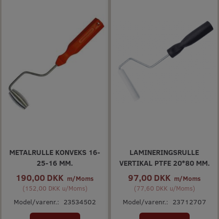
METALRULLE KONVEKS 16-
LAMINERINGSRULLE
25-16 MM.
VERTIKAL PTFE 20*80 MM.
190,00 DKK
97,00 DKK
m/Moms
m/Moms
(
152,00 DKK
u/Moms
)
(
77,60 DKK
u/Moms
)
Model/varenr.:
23534502
Model/varenr.:
23712707