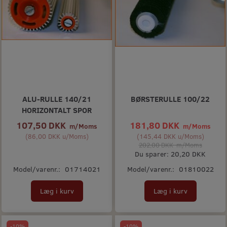
ALU-RULLE 140/21
BØRSTERULLE 100/22
HORIZONTALT SPOR
107,50 DKK
181,80 DKK
m/Moms
m/Moms
(
86,00 DKK
u/Moms
)
(
145,44 DKK
u/Moms
)
202,00 DKK
m/Moms
Du sparer:
20,20 DKK
Model/varenr.:
01714021
Model/varenr.:
01810022
Læg i kurv
Læg i kurv
-10%
-10%