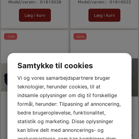
Model/varenr.:
01815028
Model/varenr.:
01910022
Læg i kurv
Læg i kurv
-15%
-50%
Samtykke til cookies
Vi og vores samarbejdspartnere bruger
teknologier, herunder cookies, til at
indsamle oplysninger om dig til forskellige
formål, herunder: Tilpasning af annoncering,
bedre brugeroplevelse, funktionalitet,
statistik og marketing. Disse oplysninger
kan blive delt med annoncerings- og
REFILL BØRSTERULLE
TACKY TAPE RULLE 15/80
analysepartnere, som kan kombinere dem