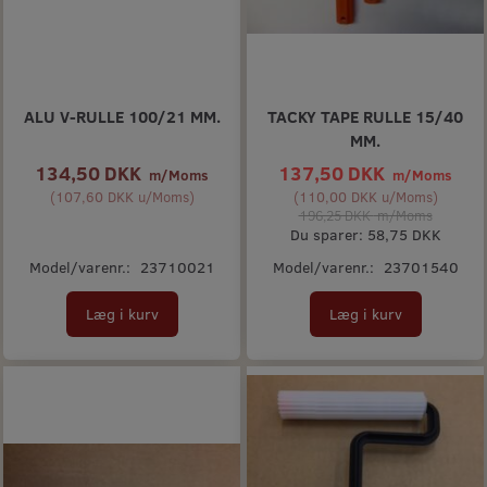
ALU V-RULLE 100/21 MM.
TACKY TAPE RULLE 15/40
MM.
134,50 DKK
137,50 DKK
m/Moms
m/Moms
(
107,60 DKK
u/Moms
)
(
110,00 DKK
u/Moms
)
196,25 DKK
m/Moms
Du sparer:
58,75 DKK
Model/varenr.:
23710021
Model/varenr.:
23701540
Læg i kurv
Læg i kurv