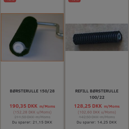
BØRSTERULLE 150/28
REFILL BØRSTERULLE
100/22
190,35 DKK
128,25 DKK
m/Moms
m/Moms
(
152,28 DKK
u/Moms
)
(
102,60 DKK
u/Moms
)
211,50 DKK
m/Moms
142,50 DKK
m/Moms
Du sparer:
21,15 DKK
Du sparer:
14,25 DKK