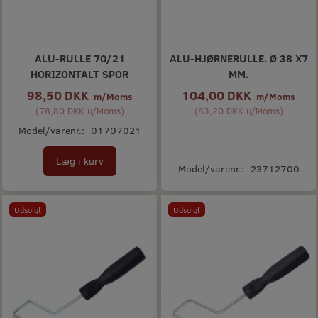
ALU-RULLE 70/21
ALU-HJØRNERULLE. Ø 38 X7
HORIZONTALT SPOR
MM.
98,50 DKK
104,00 DKK
m/Moms
m/Moms
(
78,80 DKK
u/Moms
)
(
83,20 DKK
u/Moms
)
Model/varenr.:
01707021
Læg i kurv
Model/varenr.:
23712700
Udsolgt
Udsolgt