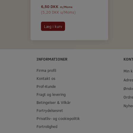
6,50 DKK
22,00 DKK
m/Moms
m/
(
5,20 DKK
u/Moms
)
(
17,60 DKK
u/
Læg i kurv
Se produktet
INFORMATIONER
KON
Firma profil
Min k
Kontakt os
Adre
Prof-Kunde
Ønske
Fragt og levering
Ordre
Betingelser & Vilkår
Nyhe
Fortrydelsesret
Privatliv- og cookiepolitik
Fortrolighed