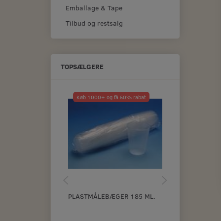
Emballage & Tape
Tilbud og restsalg
TOPSÆLGERE
Køb 1000+ og få 50% rabat
Populær
Køb 50+ og få
PLASTMÅLEBÆGER 185 ML.
VANDSLIBEPA
K6000 A4 AR