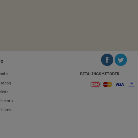
5,00 DKK
100,00 DKK
Moms
m/Moms
m
Moms
)
(
4,00 DKK
u/Moms
)
(
80,00 DKK
u/M
Læg i kurv
Læg i kurv
TO
BETALINGSMETODER
onto
ssebog
liste
historik
dsbrev