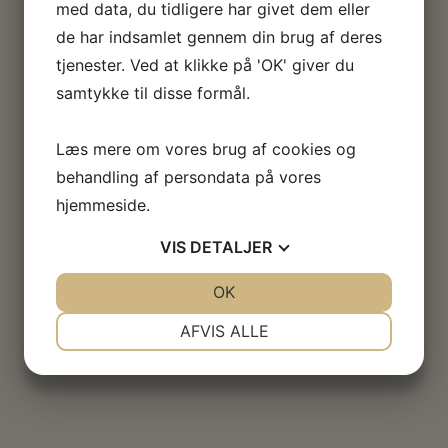
med data, du tidligere har givet dem eller
de har indsamlet gennem din brug af deres
tjenester. Ved at klikke på 'OK' giver du
samtykke til disse formål.
Læs mere om vores brug af cookies og
behandling af persondata på vores
Køb 25+ og få 20% rabat
Køb 15+ og få 
hjemmeside.
 3% rabat
VIS
DETALJER
JA
NEJ
OK
JA
NEJ
NØDVENDIGE
PRÆFERENCER
AFVIS ALLE
JA
NEJ
JA
NEJ
MARKETING
STATISTIK
PIR K320-
BLANDINGSBØTTE MED
BIAXIAL GLASF
K.
GRADUERING 600 ML. TYND
LB.M.
PLAST