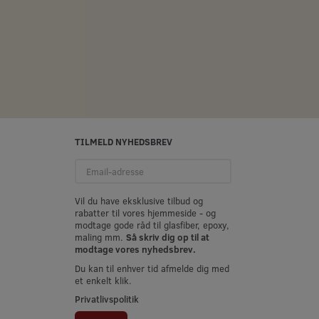
42,70 DKK
7,50 DKK
/Moms
m/Moms
m/Mom
oms
)
(
34,16 DKK
u/Moms
)
(
6,00 DKK
u/Mom
Se produktet
Læg i kurv
TILMELD NYHEDSBREV
Email-
adresse
Vil du have eksklusive tilbud og
rabatter til vores hjemmeside - og
modtage gode råd til glasfiber, epoxy,
maling mm.
Så skriv dig op til at
modtage vores nyhedsbrev.
Du kan til enhver tid afmelde dig med
et enkelt klik.
Privatlivspolitik