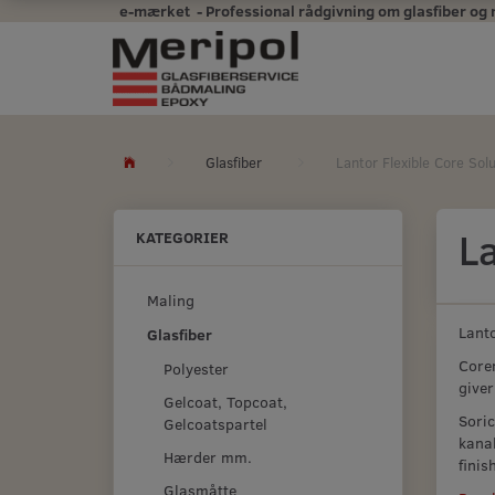
e-mærket - Professional rådgivning om glasfiber og mal
Glasfiber
Lantor Flexible Core Sol
La
KATEGORIER
Maling
Lanto
Glasfiber
Corem
Polyester
giver
Gelcoat, Topcoat,
Soric
Gelcoatspartel
kanal
Hærder mm.
finish
Glasmåtte