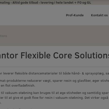
ing - Altid gode tilbud - levering i hele landet + FO og GL
Prof-Kunde
Kontakt os
utions
ntor Flexible Core Solution
r leverer fleksible distancematerialer til både hånd- & sprayoplæg, s
at-produkterne reducerer vægt, sparer resin og glasfiber, øger stivh
 en flot overfladefinish.
 til vakuum-støbning kan bruges til at øge stivheden og samtidig sp
er til at give et godt flow for resin i vakuum-støbning. Det virker ogs
.