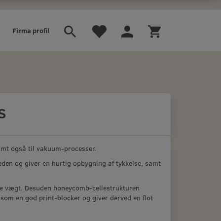
Firma profil
s
amt også til vakuum-processer.
eden og giver en hurtig opbygning af tykkelse, samt
are vægt. Desuden honeycomb-cellestrukturen
å som en god print-blocker og giver derved en flot