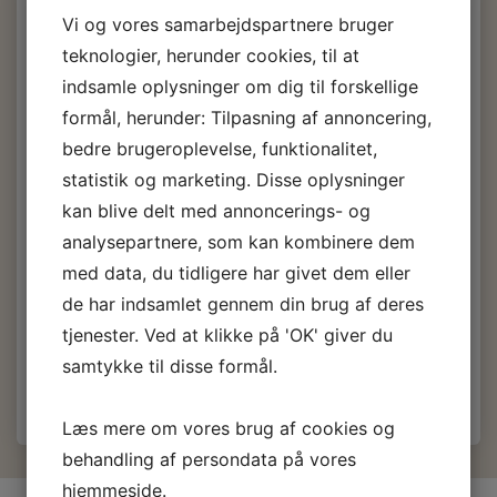
anvender ISO-polyester eller vinylester.
Vi og vores samarbejdspartnere bruger
Da produktet kun kan sendes som stykgods, hvor prisen
teknologier, herunder cookies, til at
varierer efter post nr., kan præcis fragttakst ikke beregnes.
Kontakt os angående denne.
indsamle oplysninger om dig til forskellige
formål, herunder: Tilpasning af annoncering,
Glasmåtte 450 gr. PB
bedre brugeroplevelse, funktionalitet,
hel rulle 35 kg.
statistik og marketing. Disse oplysninger
kan blive delt med annoncerings- og
analysepartnere, som kan kombinere dem
1.575,00 DKK
m/Moms
med data, du tidligere har givet dem eller
(
1.260,00 DKK
u/Moms
)
de har indsamlet gennem din brug af deres
tjenester. Ved at klikke på 'OK' giver du
Læg i kurv
samtykke til disse formål.
Læs mere om vores brug af cookies og
behandling af persondata på vores
hjemmeside.