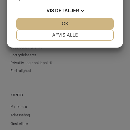
INFORMATIONER
VIS
DETALJER
Firma profil
JA
NEJ
OK
JA
NEJ
Kontakt os
Prof-Kunde
NØDVENDIGE
PRÆFERENCER
AFVIS ALLE
Fragt og levering
JA
NEJ
JA
NEJ
Betingelser & Vilkår
MARKETING
STATISTIK
Fortrydelsesret
Privatliv- og cookiepolitik
Fortrolighed
KONTO
Min konto
Adressebog
Ønskeliste