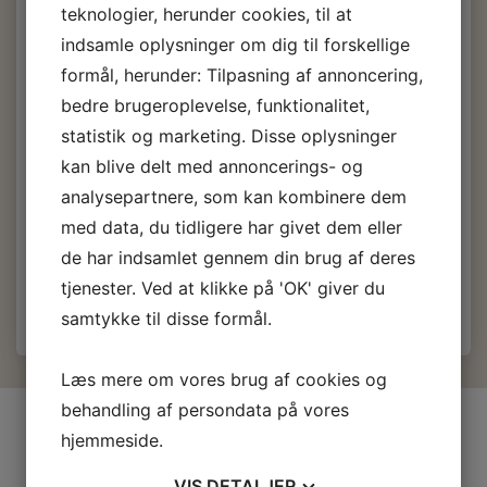
gods gebyr.
teknologier, herunder cookies, til at
indsamle oplysninger om dig til forskellige
Fra:
Polynt/Reichhold
formål, herunder: Tilpasning af annoncering,
Hærder, 500 ml.
bedre brugeroplevelse, funktionalitet,
statistik og marketing. Disse oplysninger
163,50 DKK
kan blive delt med annoncerings- og
m/Moms
analysepartnere, som kan kombinere dem
(
130,80 DKK
u/Moms
)
med data, du tidligere har givet dem eller
de har indsamlet gennem din brug af deres
Læg i kurv
tjenester. Ved at klikke på 'OK' giver du
samtykke til disse formål.
Læs mere om vores brug af cookies og
behandling af persondata på vores
INFORMATIONER
hjemmeside.
Firma profil
VIS
DETALJER