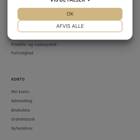
Kontakt os
Prof-Kunde
JA
NEJ
OK
JA
NEJ
Fragt og levering
NØDVENDIGE
PRÆFERENCER
AFVIS ALLE
Betingelser & Vilkår
JA
NEJ
JA
NEJ
Fortrydelsesret
Privatliv- og cookiepolitik
MARKETING
STATISTIK
Fortrolighed
KONTO
Min konto
Adressebog
Ønskeliste
Ordrehistorik
Nyhedsbrev