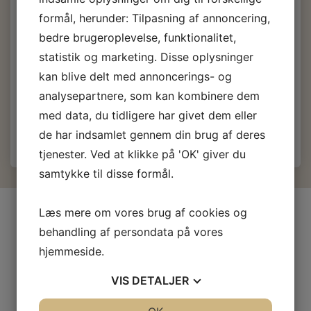
ltr.
formål, herunder: Tilpasning af annoncering,
bedre brugeroplevelse, funktionalitet,
360,50 DKK
m/Moms
statistik og marketing. Disse oplysninger
(
288,40 DKK
u/Moms
)
kan blive delt med annoncerings- og
analysepartnere, som kan kombinere dem
Læg i kurv
med data, du tidligere har givet dem eller
de har indsamlet gennem din brug af deres
tjenester. Ved at klikke på 'OK' giver du
samtykke til disse formål.
INFORMATIONER
Læs mere om vores brug af cookies og
behandling af persondata på vores
Firma profil
hjemmeside.
Kontakt os
Prof-Kunde
VIS
DETALJER
Fragt og levering
JA
NEJ
JA
NEJ