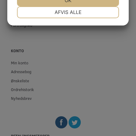
OK
Betingelser & Vilkår
Fortrydelsesret
NØDVENDIGE
PRÆFERENCER
AFVIS ALLE
Privatliv- og cookiepolitik
JA
NEJ
JA
NEJ
Fortrolighed
MARKETING
STATISTIK
KONTO
Min konto
Adressebog
Ønskeliste
Ordrehistorik
Nyhedsbrev
BETALINGSMETODER