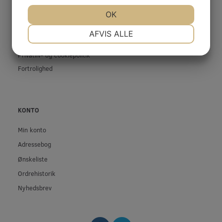
Prof-Kunde
JA
NEJ
OK
JA
NEJ
Fragt og levering
Betingelser & Vilkår
NØDVENDIGE
PRÆFERENCER
AFVIS ALLE
Fortrydelsesret
JA
NEJ
JA
NEJ
Privatliv- og cookiepolitik
MARKETING
STATISTIK
Fortrolighed
KONTO
Min konto
Adressebog
Ønskeliste
Ordrehistorik
Nyhedsbrev