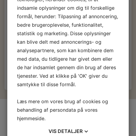
spande.
indsamle oplysninger om dig til forskellige
formål, herunder: Tilpasning af annoncering,
4,00 DKK
m/Moms
bedre brugeroplevelse, funktionalitet,
(
3,20 DKK
u/Moms
)
statistik og marketing. Disse oplysninger
kan blive delt med annoncerings- og
Køb
25
eller flere til
3,50 DKK
(
2,80 DKK
)
pr stk.
Køb
250
eller flere til
2,75 DKK
(
2,20 DKK
)
pr stk.
analysepartnere, som kan kombinere dem
med data, du tidligere har givet dem eller
Læg i kurv
de har indsamlet gennem din brug af deres
tjenester. Ved at klikke på 'OK' giver du
samtykke til disse formål.
Læs mere om vores brug af cookies og
INFORMATIONER
behandling af persondata på vores
hjemmeside.
Firma profil
Kontakt os
VIS
DETALJER