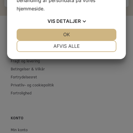
behandling af persondata på vores
hjemmeside.
VIS
DETALJER
INFORMATIONER
JA
NEJ
OK
JA
NEJ
Firma profil
NØDVENDIGE
PRÆFERENCER
Kontakt os
AFVIS ALLE
Prof-Kunde
JA
NEJ
JA
NEJ
Fragt og levering
MARKETING
STATISTIK
Betingelser & Vilkår
Fortrydelsesret
Privatliv- og cookiepolitik
Fortrolighed
KONTO
Min konto