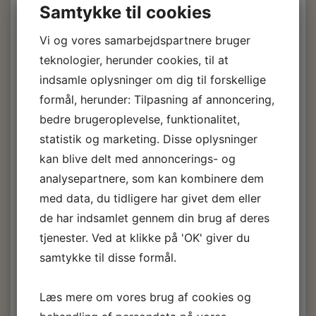
Samtykke til cookies
Skummer op til ca. 60 ltr.
Vi og vores samarbejdspartnere bruger
teknologier, herunder cookies, til at
indsamle oplysninger om dig til forskellige
formål, herunder: Tilpasning af annoncering,
bedre brugeroplevelse, funktionalitet,
Polyurethanskum
statistik og marketing. Disse oplysninger
kan blive delt med annoncerings- og
2500 g. sæt
analysepartnere, som kan kombinere dem
med data, du tidligere har givet dem eller
487,00 DKK
m/Moms
de har indsamlet gennem din brug af deres
(
389,60 DKK
u/Moms
)
tjenester. Ved at klikke på 'OK' giver du
samtykke til disse formål.
Læg i kurv
Læs mere om vores brug af cookies og