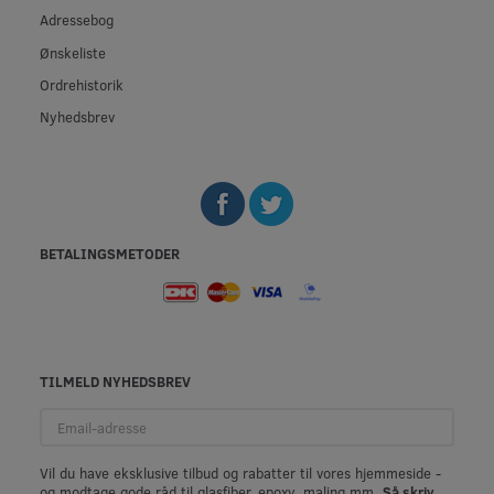
Adressebog
Ønskeliste
Ordrehistorik
Nyhedsbrev
BETALINGSMETODER
TILMELD NYHEDSBREV
Email-
adresse
Vil du have eksklusive tilbud og rabatter til vores hjemmeside -
og modtage gode råd til glasfiber, epoxy, maling mm.
Så skriv