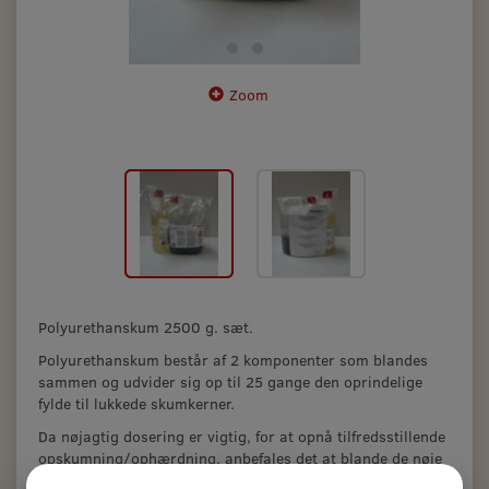
Zoom
Polyurethanskum 2500 g. sæt.
Polyurethanskum består af 2 komponenter som blandes
sammen og udvider sig op til 25 gange den oprindelige
fylde til lukkede skumkerner.
Da nøjagtig dosering er vigtig, for at opnå tilfredsstillende
opskumning/ophærdning, anbefales det at blande de nøje
afmålte A og B komponenter på een gang.