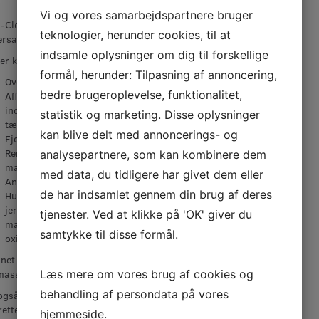
Vi og vores samarbejdspartnere bruger
-Cleaner 500 ml. Spray.
teknologier, herunder cookies, til at
rsalt affedtnings- og rengøringsmiddel.
indsamle oplysninger om dig til forskellige
er kemisk forurening.
formål, herunder: Tilpasning af annoncering,
Overfladebehandling af samlinger.
bedre brugeroplevelse, funktionalitet,
Affedtning og rengøring af alle overflader
inden brug af klæbe- og
statistik og marketing. Disse oplysninger
tætningsprodukter.
kan blive delt med annoncerings- og
Fjernelse af klistermærke- og limrester.
Rengøring og affedtning af værktøj og
analysepartnere, som kan kombinere dem
maskiner.
med data, du tidligere har givet dem eller
Angriber ikke lak eller syntetisk materiale.
de har indsamlet gennem din brug af deres
Hurtig og sikker affedtning af jern- og ikke-
jernholdige metaller før limning eller
tjenester. Ved at klikke på 'OK' giver du
maling. Tec7 Cleaner danner ikke noget
samtykke til disse formål.
oxidlag med letmetaller.
net til affedtning inden påførsel af TEC7
Læs mere om vores brug af cookies og
masse.
behandling af persondata på vores
gså bruges til at spraye på fugen når man
rette af.
hjemmeside.