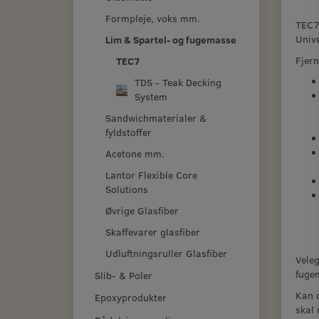
Formpleje, voks mm.
TEC7
Unive
Lim & Spartel- og fugemasse
Fjern
TEC7
TDS - Teak Decking
System
Sandwichmaterialer &
fyldstoffer
Acetone mm.
Lantor Flexible Core
Solutions
Øvrige Glasfiber
Skaffevarer glasfiber
Udluftningsruller Glasfiber
Veleg
fuge
Slib- & Poler
Kan o
Epoxyprodukter
skal 