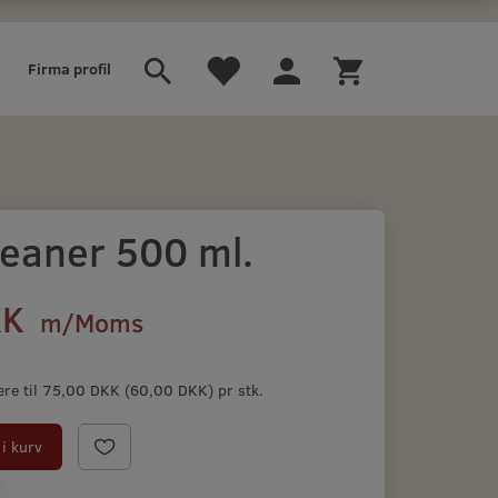
Firma profil
eaner 500 ml.
KK
m/Moms
ere til
75,00 DKK
(
60,00 DKK
)
pr stk.
i kurv