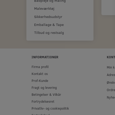
Bådpleje og maling
Maleværktøj
Sikkerhedsudstyr
Emballage & Tape
Tilbud og restsalg
INFORMATIONER
KON
Firma profil
Min k
Kontakt os
Adre
Prof-Kunde
Ønske
Fragt og levering
Ordre
Betingelser & Vilkår
Nyhe
Fortrydelsesret
Privatliv- og cookiepolitik