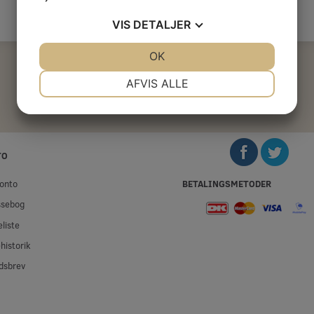
VIS
DETALJER
JA
NEJ
OK
JA
NEJ
NØDVENDIGE
PRÆFERENCER
AFVIS ALLE
JA
NEJ
JA
NEJ
MARKETING
STATISTIK
TO
BETALINGSMETODER
onto
ssebog
liste
historik
dsbrev