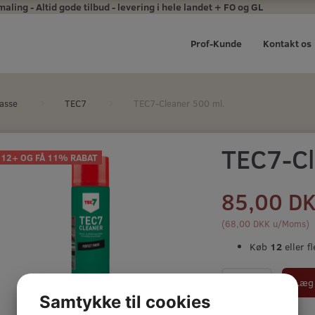
ing - Altid gode tilbud - levering i hele landet + FO og GL
Prof-Kunde
Kontakt os
asse
TEC7
TEC7-Cleaner 500 ml.
TEC7-Cl
 12+ OG FÅ 11% RABAT
85,00 D
(
68,00 DKK
u/Moms
)
Køb
12
eller fl
Læg 
Samtykke til cookies