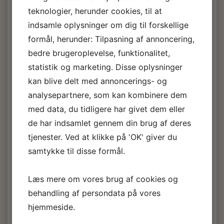
overfladen tilsvarende, før Formula Five Clean`N Glaze
teknologier, herunder cookies, til at
påføres. Vær meget forsigtig med ikke at beskadige
overfladen - prøv derfor venligst først på et ikke-synligt
indsamle oplysninger om dig til forskellige
område.
formål, herunder: Tilpasning af annoncering,
Efter behandling med FORMULA FIVE® Clean 'N Glaze kan
bedre brugeroplevelse, funktionalitet,
en endelig påføring af en klassisk bådvoks opnå et
længerevarende resultat, men i praksis har FORMULA
statistik og marketing. Disse oplysninger
FIVE® Clean 'N Glaze også ydet god beskyttelse uden
kan blive delt med annoncerings- og
yderligere behandling. Silikoneindholdet i FORMULA FIVE®
analysepartnere, som kan kombinere dem
Clean 'N Glaze sikrer en rigtig god beskyttelse af
gelcoaten.
med data, du tidligere har givet dem eller
FORMULA FIVE® Clean 'N Glaze er ikke egnet til forruder
de har indsamlet gennem din brug af deres
og plastbeklædningsdele. Overflader, der er malet med 2K
tjenester. Ved at klikke på 'OK' giver du
billak, bør heller ikke behandles med det.
samtykke til disse formål.
Velegnet til:
Både og vandsportsudstyr, snescootere,
Læs mere om vores brug af cookies og
campingvogne/mobiler, badeværelser, brusere, håndvaske
lavet af kompositplast og alle genstande, der har en
behandling af persondata på vores
gelcoat overflade.
hjemmeside.