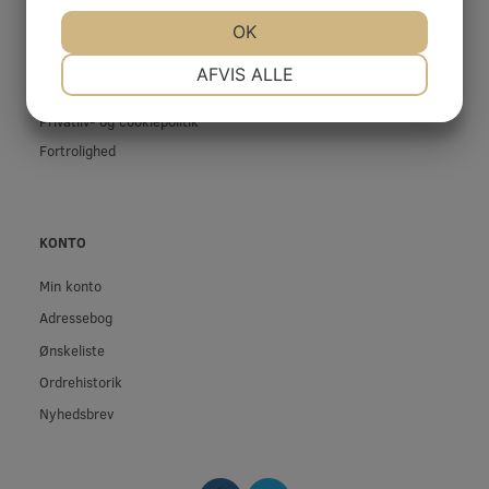
Prof-Kunde
JA
NEJ
OK
JA
NEJ
Fragt og levering
Betingelser & Vilkår
NØDVENDIGE
PRÆFERENCER
AFVIS ALLE
Fortrydelsesret
JA
NEJ
JA
NEJ
Privatliv- og cookiepolitik
MARKETING
STATISTIK
Fortrolighed
KONTO
Min konto
Adressebog
Ønskeliste
Ordrehistorik
Nyhedsbrev