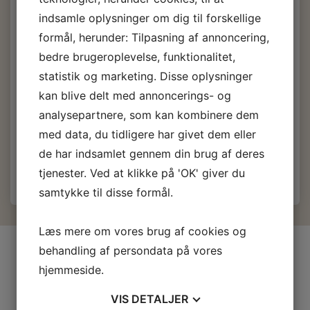
PVC Skum 75 kg./m3,
indsamle oplysninger om dig til forskellige
15 mm. plan plade
formål, herunder: Tilpasning af annoncering,
bedre brugeroplevelse, funktionalitet,
statistik og marketing. Disse oplysninger
467,00 DKK
m/Moms
kan blive delt med annoncerings- og
(
373,60 DKK
u/Moms
)
analysepartnere, som kan kombinere dem
med data, du tidligere har givet dem eller
Læg i kurv
de har indsamlet gennem din brug af deres
tjenester. Ved at klikke på 'OK' giver du
samtykke til disse formål.
Læs mere om vores brug af cookies og
INFORMATIONER
behandling af persondata på vores
hjemmeside.
Firma profil
Kontakt os
VIS
DETALJER